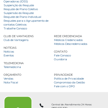
Operadoras (IDSS)
Suspenção do Reajuste
Reajuste de Plano Coletivo
Suspensão do Reajuste
Reajuste de Plano Individual
Reajustes para o Agrupamento de
contatos Coletivos
Trabalhe Conosco
CLUB DE VANTAGENS
REDE CREDENCIADA
Club de Vantagens
Médicos Credenciados
Médicos Descredenciados
NOTÍCIAS
Notícias
CONTATO
Eventos
Fale Conosco
Ouvidoria
TELEMEDICINA
Telemedicina
ORÇAMENTO
PRIVACIDADE
Vendas
Política de Privacidade
Nota Fiscal
Compromisso da Gestão
Fale com o DPO
Central de Atendimento 24 Horas:
0800 603 1530