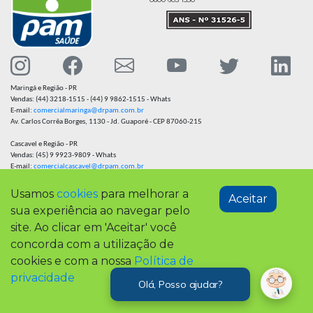
Maringá e Região - PR
Vendas: (44) 3218-1515 - (44) 9 9862-1515 - Whats
E-mail:
comercialmaringa@drpam.com.br
Av. Carlos Corrêa Borges, 1130 - Jd. Guaporé - CEP 87060-215
Cascavel e Região - PR
Vendas: (45) 9 9923-9809 - Whats
E-mail:
comercialcascavel@drpam.com.br
Rua Nereu Ramos, 2591 - Centro CEP 85811-340
Usamos
cookies
para melhorar a
Aceitar
Ubiratã e Região - PR
sua experiência ao navegar pelo
Vendas: (44) 3218-1515 - (44) 9 9862-1515 - Whats
E-mail:
comercialubirata@drpam.com.br
site. Ao clicar em 'Aceitar' você
Rua Maria das Graças, 388 - Sala 01 - Centro - CEP 85440-000
concorda com a utilização de
VENDAS
cookies e com a nossa
Política de
privacidade